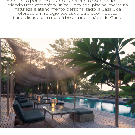
hotel, feito por artesãos locais, reflete a essência do Guriú,
criando uma atmosfera única. Com spa, piscina imersa na
natureza e atendimento personalizado, a Casa Uca
oferece um refúgio exclusivo para quem busca
tranquilidade em meio à beleza indomável de Guriú.
O HOTEL